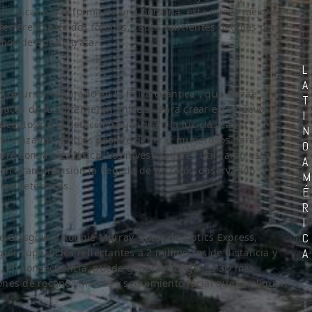
ara escanear la forma de una persona, esta nueva mejora,
erferencia de dos fotones, capta suficientes detalles para
mos de qué se trata.
L
A
n recurso “inspirado en la física cuántica”, que extrae
T
aces de luz interfieren entre sí. Para crear este nuevo
I
ceptos de la detección cuántica a la luz clásica no
N
entrelazados, sólo es posible generar numerosos pares de
O
e con la luz clásica. Los investigadores utilizaron esta
A
con gran precisión la llegada de un fotón observando
M
los detectores.
É
R
I
C
de Glasgow, y Robbie Murray, autor de Optics Express,
A
uir superficies reflectantes a 2 milímetros de distancia y
to, en consecuencia, puede generar imágenes 3D más
ciones de reconocimiento y seguimiento facial que impliquen