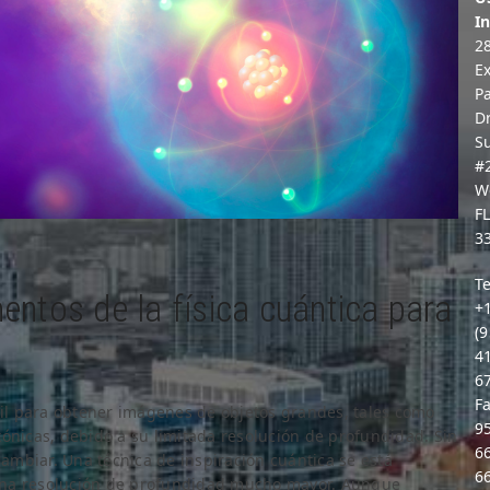
In
2
E
P
D
S
#
W
F
3
Te
ntos de la física cuántica para
+
(9
4
6
Fa
útil para obtener imágenes de objetos grandes, tales como
9
tónicas, debido a su limitada resolución de profundidad. Sin
6
mbiar. Una técnica de inspiración cuántica se está
6
una resolución de profundidad mucho mayor. Aunque