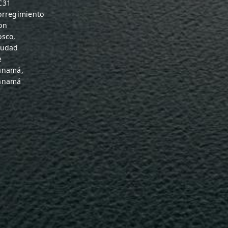
C31
orregimiento
on
osco,
iudad
e
anamá,
anamá