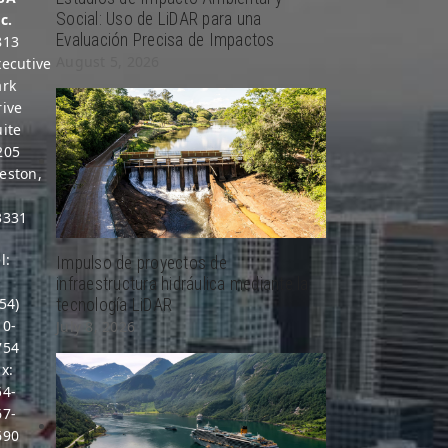
Social: Uso de LiDAR para una
c.
Evaluación Precisa de Impactos
813
August 5, 2026
xecutive
ark
rive
uite
205
eston,
L
3331
l:
Impulso de proyectos de
1
infraestructura hidráulica mediante la
54)
tecnología LiDAR
10-
July 8, 2026
754
x:
54-
67-
690