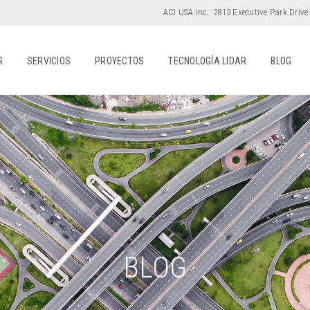
ACI USA Inc.:
2813 Executive Park Drive
S
SERVICIOS
PROYECTOS
TECNOLOGÍA LIDAR
BLOG
BLOG