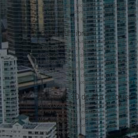
actualmente esta técnica tiene la capacidad p
que los investigadores denominan LiDAR de int
ver mucho más allá de los rasgos faciales. Vea
¿Cómo funciona?
Esta nueva técnica utiliza la interferometría, u
información a partir de la manera en que dos h
enfoque, un grupo de investigadores aplicó con
cuántica. En el caso de los fotones cuánticos 
fotones por unidad de tiempo, algo que no ocurr
propiedad de la luz clásica para cronometrar 
cuándo llegan dos fotones simultáneamente a 
Imágenes 3D de alta resolución
Ashley Lyons, investigador de la Universidad 
afirman que esta nueva técnica permite disting
crear imágenes 3D de altísima resolución. Es
detalladas, lo que podría ser útil para aplica
rasgos pequeños.