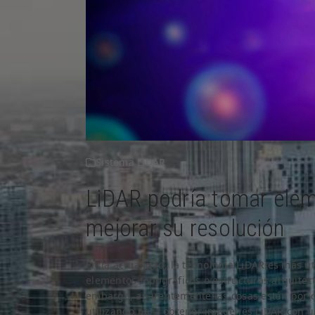
Sistema LiDAR
LiDAR podría tomar eleme
mejorar su resolución
En la actualidad, la tecnología LiDAR es más 
elementos topográficos o estructuras arquitec
embargo, aparentemente las cosas están por ca
utilizando para obtener imágenes LiDAR con 