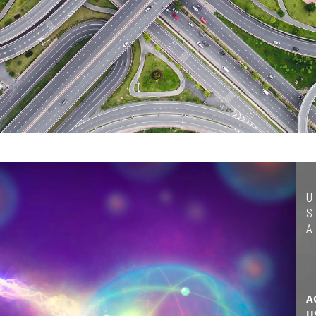
U
S
A
A
U