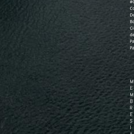
#
C
D
B
C
d
P
P
M
E
M
B
R
E
S
I
A