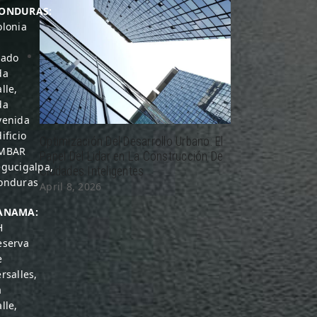
ONDURAS:
olonia
rado
da
lle,
da
venida
ificio
Optimización Del Desarrollo Urbano: El
MBAR
Papel Del Lidar en La Construcción De
egucigalpa,
Ciudades Inteligentes
onduras
April 8, 2026
ANAMA:
H
eserva
e
rsalles,
a
lle,