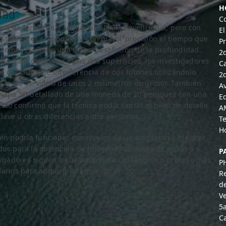
H
dad
C
iona de forma muy similar al LiDAR convencional, pero con
El
estigadores cronometrar con mayor precisión el tiempo que
P
da como resultado una mayor resolución de la profundidad.
2
do para distinguir estas dos superficies, los investigadores
Ca
 del LiDAR de interferencia de dos fotones utilizándolo
2
un trozo de vidrio de unos 2 milímetros de grosor. También
A
n mapa 3D detallado de una moneda de 20 peniques con una
Ed
to confirmó que la técnica podía captar el nivel de detalle
A
clave u otras diferencias entre personas.
T
H
én podría funcionar con niveles de un solo fotón y mejorar
os para la obtención de imágenes sin línea de visión o a
P
stigadores siguen trabajando para conseguir un proceso más
P
sarios para adquirir información en 3D.
R
d
Ve
5
Ca