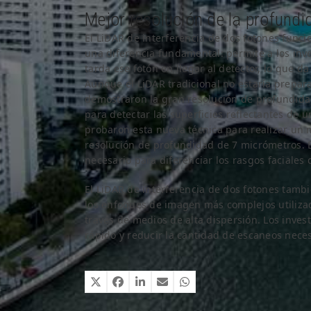
Mejor resolución de la profundi
El LiDAR de interferencia de dos fotones func
una diferencia fundamental: permite a los inv
tarda ese fotón en llegar al detector, lo que 
Aunque el LiDAR tradicional no estaría prepara
demostraron la gran resolución de profundidad
para detectar las superficies reflectantes de 
probaron esta nueva técnica para realizar u
resolución de profundidad de 7 micrómetros. Es
necesario para diferenciar los rasgos faciales 
El LiDAR de interferencia de dos fotones tambi
los enfoques de imagen más complejos utilizad
través de medios de alta dispersión. Los inve
rápido y reducir la cantidad de escaneos nece