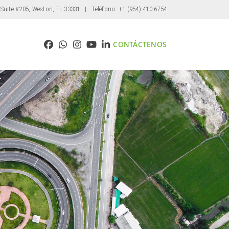
 Suite #205, Weston, FL 33331
| Teléfono: +1 (954) 410-6754
CONTÁCTENOS
Facebook
Whatsapp
Instagram
YouTube
LinkedIn