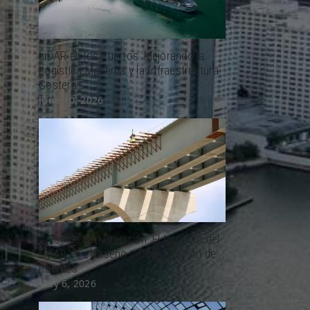
LiDAR en los Puertos: Mejorando la
Logística Marítima y la Infraestructura
Costera
June 10, 2026
A Escala con Precisión: El Impacto del
LiDAR en el Diseño y Construcción de
Puentes
May 6, 2026