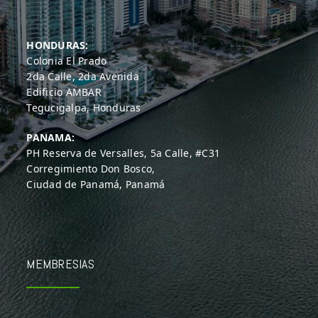
HONDURAS:
Colonia El Prado
2da Calle, 2da Avenida
Edificio AMBAR
Tegucigalpa, Honduras
PANAMA:
PH Reserva de Versalles, 5a Calle, #C31
Corregimiento Don Bosco,
Ciudad de Panamá, Panamá
MEMBRESIAS