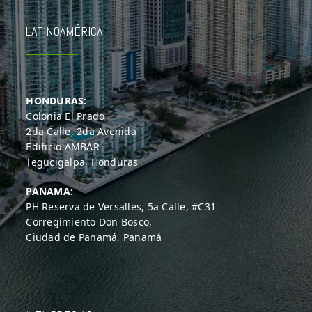
LATINOAMÉRICA
HONDURAS:
Colonia El Prado
2da Calle, 2da Avenida
Edificio AMBAR
Tegucigalpa, Honduras
PANAMA:
PH Reserva de Versalles, 5a Calle, #C31
Corregimiento Don Bosco,
Ciudad de Panamá, Panamá