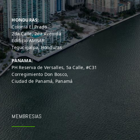
HONDURAS:
Colonia El Prado
2da Calle, 2da Avenida
Edificio AMBAR
Tegucigalpa, Honduras
PANAMA:
PH Reserva de Versalles, 5a Calle, #C31
Corregimiento Don Bosco,
Ciudad de Panamá, Panamá
MEMBRESIAS