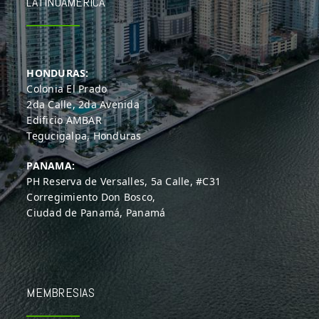
LATINOAMÉRICA
HONDURAS:
Colonia El Prado
2da Calle, 2da Avenida
Edificio AMBAR
Tegucigalpa, Honduras
PANAMA:
PH Reserva de Versalles, 5a Calle, #C31
Corregimiento Don Bosco,
Ciudad de Panamá, Panamá
MEMBRESIAS