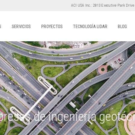
ACI USA Inc.:
2813 Executive Park Drive
S
SERVICIOS
PROYECTOS
TECNOLOGÍA LIDAR
BLOG
resas de ingeniería geotéc