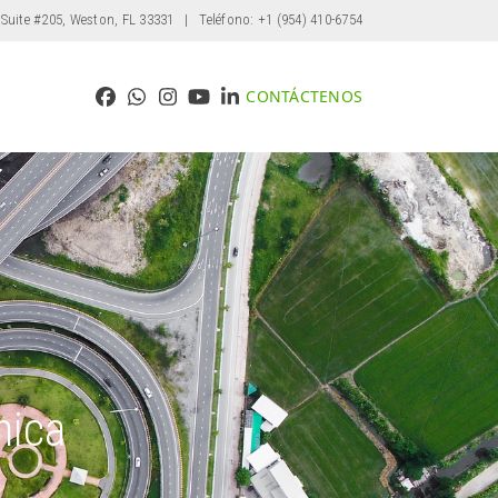
 Suite #205, Weston, FL 33331
| Teléfono: +1 (954) 410-6754
CONTÁCTENOS
Facebook
Whatsapp
Instagram
YouTube
LinkedIn
nica