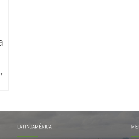
a
s
er
LATINOAMÉRICA
ME