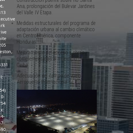
c.
Ana, prolongación del Bulevar Jardines
del Valle IV Etapa.
813
xecutive
Medidas estructurales del programa de
ark
adaptación urbana al cambio climático
rive
en Centroamérica, componente
uite
Honduras.
205
eston,
Mejoramiento del acceso y obras
L
complementarias al municipio de La
3331
Ceiba.
Adecuación del campo de vuelo
l:
Aeropuerto Internacional de Palmerola.
1
54)
10-
754
x:
54-
67-
690