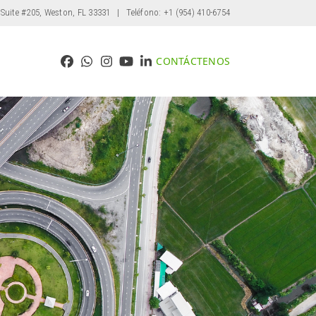
 Suite #205, Weston, FL 33331
| Teléfono: +1 (954) 410-6754
CONTÁCTENOS
Facebook
Whatsapp
Instagram
YouTube
LinkedIn