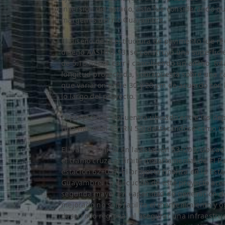
inversión del estado, esto fue considerando q
márgenes del río Guayambre.
El diseño de la estructura de pavimento fue re
diseño AASHTO 93, se construyó una superfici
de 5.15 m por carril concibiendo un ancho tot
longitud proyectada, sobrepuesta sobre una c
que variaron entre 30 y 20 cm de acuerdo con l
lo largo del proyecto.
El proyecto se encuentra ubicado entre los de
ruta nacional 53 (RN 53) destacándose como un
El tramo B Inicia en la Estación 53+200, ubica
el tramo cruza el límite departamental de El Pa
estación 62+057. El proyecto finaliza en la Est
Guayambre. La ejecución de este proyecto acerca
segunda mayor en capacidad de generación del 
mejorado no solo facilita el mantenimiento y o
desarrollo regional al asegurar una infraestru