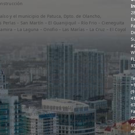
onstrucción
In
2
raíso y el municipio de Patuca, Dpto. de Olancho,
E
Perlas – San Martín – El Guanijiquil – Río Frio – Cieneguita
P
ltamira – La Laguna – Onofio – Las Marías – La Cruz – El Coyol
D
S
#
W
F
orma parte de la carretera N-53 también conocida como
3
00 en la comunidad de El Jicarito municipio de Danlí,
 tramo cruza el límite departamental de El Paraíso y
Te
tación 62+057 y continúa avanzando hacia la estación final
+
re el río Guayambre. El emplazamiento corre al margen del
(9
topografía ondulada.
4
6
2.88km de carretera (longitud neta) que inician en la
Fa
los pobladores como El Limón y finaliza en la estación
9
Guayambre. El alineamiento de la nueva carretera tiene como
6
e exceptuando tramos en los que fue necesario desplazar el
6
etera sobre un terreno firme y seguro que garantice la