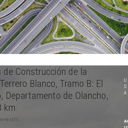
s de Construcción de la
U
Terrero Blanco, Tramo B: El
S
A
co, Departamento de Olancho,
3 km
orte (SIT)
A
U