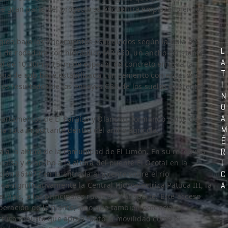
ue gran parte del proyecto se encuentra emplazado en los
gido bajo los lineamientos estipulados según la guía de
L
e de rodadura con hidráulico MR 650, un ancho constante
A
al de 10.30m y 15cm de espesor de concreto en toda la
T
apa de sub base estabilizada con cemento con espesores
I
os resultados de los ensayos CBR de los suelos existentes a
N
O
A
partamentos de El Paraíso y Olancho, formando parte de la
M
a ruta importante dentro del anillo agrícola.
É
R
da a la altura de la comunidad de El Limón. En su recorrido
I
raíso y Olancho a la altura del puente El Ocotal en la
C
ación 86+077 en la entrada al puente sobre el río
A
 significativamente la Central Hidroeléctrica Patuca III, la
país, a las principales rutas de transporte. Este acceso
peración de la planta, sino que también potencia el
ctura robusta que apoya tanto la movilidad como el