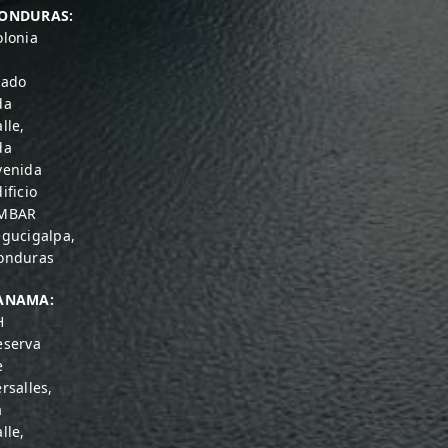
ONDURAS:
olonia
rado
da
lle,
da
venida
ificio
MBAR
egucigalpa,
onduras
ANAMA:
H
eserva
e
rsalles,
a
lle,