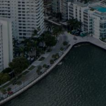
crecimiento económico sostenible. también faci
conectividad regional mejorando la infraestructu
zonas rurales aledañas.