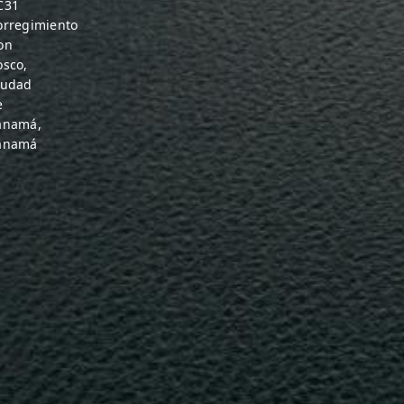
C31
orregimiento
on
osco,
iudad
e
anamá,
anamá