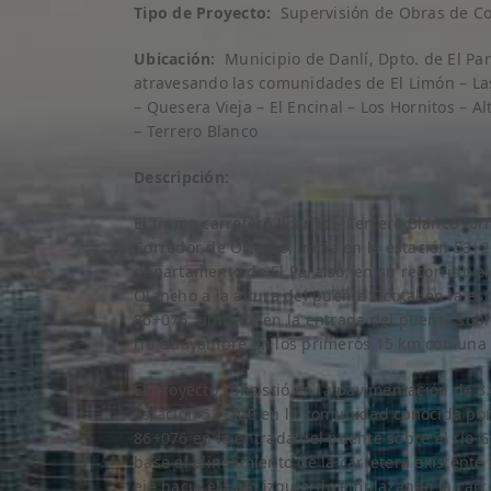
Tipo de Proyecto:
Supervisión de Obras de C
Ubicación:
Municipio de Danlí, Dpto. de El Pa
atravesando las comunidades de El Limón – Las 
– Quesera Vieja – El Encinal – Los Hornitos – A
– Terrero Blanco
Descripción:
El tramo carretero Jicarito – Terrero Blanco f
Corredor de Oriente, inicia en la estación 53+2
departamento de El Paraíso; en su recorrido el
Olancho a la altura del puente Ocotal en la es
86+076, ubicada en la entrada del puente sob
rio Guayambre en los primeros 15 km con una 
El proyecto consistió en la pavimentación de 3
estación 53+200 en la comunidad conocida por 
86+076 en la entrada del puente sobre el río 
base el alineamiento de la carretera existent
eje hacia el lado izquierdo emplazando la carr