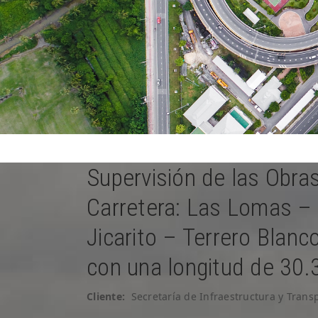
Supervisión de las Obra
Carretera: Las Lomas – 
Jicarito – Terrero Blan
con una longitud de 30.
Cliente:
Secretaría de Infraestructura y Transp