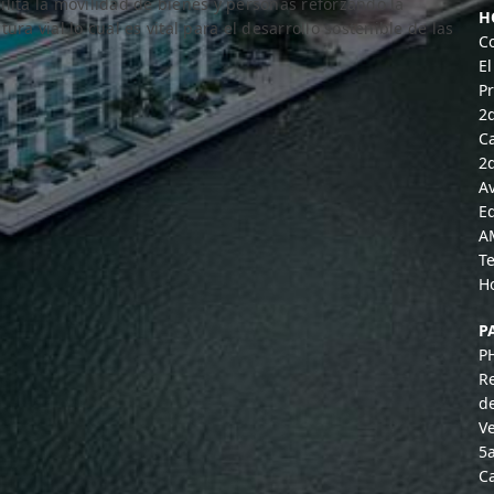
lita la movilidad de bienes y personas reforzando la
H
ra vial lo cual es vital para el desarrollo sostenible de las
C
El
P
2
Ca
2
A
Ed
A
T
H
P
P
R
d
Ve
5
Ca