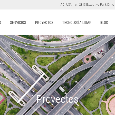
ACI USA Inc.:
2813 Executive Park Drive
S
SERVICIOS
PROYECTOS
TECNOLOGÍA LIDAR
BLOG
Proyectos