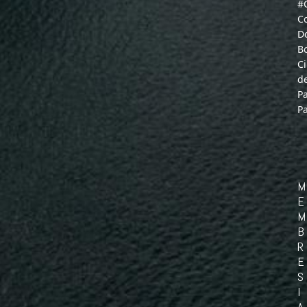
#
C
D
B
C
d
P
P
M
E
M
B
R
E
S
I
A