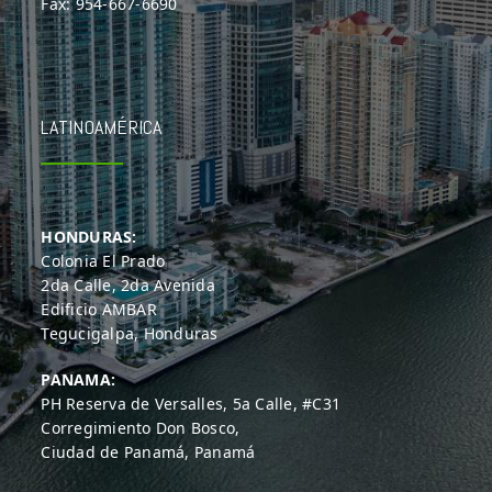
Fax: 954-667-6690
LATINOAMÉRICA
HONDURAS:
Colonia El Prado
2da Calle, 2da Avenida
Edificio AMBAR
Tegucigalpa, Honduras
PANAMA:
PH Reserva de Versalles, 5a Calle, #C31
Corregimiento Don Bosco,
Ciudad de Panamá, Panamá