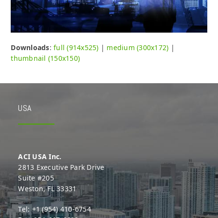
Downloads
:
full (914x525)
|
medium (300x172)
|
thumbnail (150x150)
USA
ACI USA Inc.
2813 Executive Park Drive
Suite #205
Weston, FL 33331
Tel: +1 (954) 410-6754