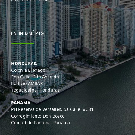
LATINOAMÉRICA
HONDURAS:
Colonia El Prado
2da Calle, 2da Avenida
Edificio AMBAR
Tegucigalpa, Honduras
PANAMA:
PH Reserva de Versalles, 5a Calle, #C31
Corregimiento Don Bosco,
Ciudad de Panamá, Panamá