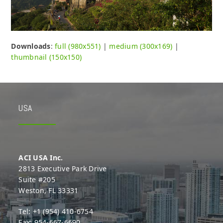
Downloads
:
full (980x551)
|
medium (300x169)
|
thumbnail (150x150)
USA
ACI USA Inc.
2813 Executive Park Drive
Suite #205
Weston, FL 33331
Tel: +1 (954) 410-6754
Fax: 954-667-6690