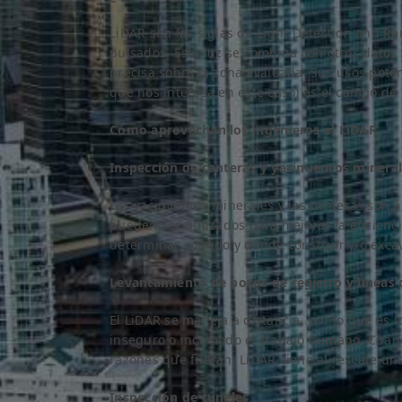
LiDAR son las siglas de Light Detection and Ran
pulsados. Esta luz se combina con otros datos
precisa sobre la zona evaluada. Sus usos pote
que nos interesa en este caso) es el campo de l
Cómo aprovechan los ingenieros el LiDAR
Inspección de canteras y yacimientos minera
Los yacimientos minerales y las canteras son á
pueden ser utilizados para mejorar la eficienc
determinar cuándo y dónde construir y/o excav
Levantamiento de pozos de registro y líneas d
El LiDAR se maneja a distancia, por lo que es 
inseguro o incómodo el trabajo humano. Cuando
razones que fueran, LiDAR viene al rescate un
Inspección de túneles