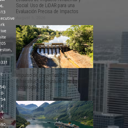
Social: Uso de LiDAR para una
c.
Evaluación Precisa de Impactos
813
August 5, 2026
xecutive
ark
rive
uite
205
eston,
L
3331
l:
Impulso de proyectos de
1
infraestructura hidráulica mediante la
54)
tecnología LiDAR
10-
July 8, 2026
754
x:
54-
67-
690