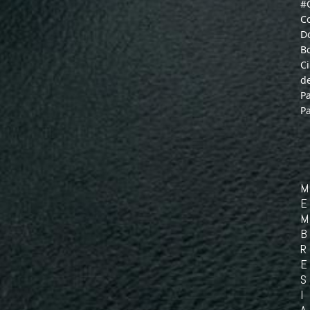
#
C
D
B
C
d
P
P
M
E
M
B
R
E
S
I
A