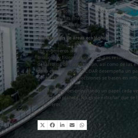
Los túneles son un componente esencial de la 
carreteras y las líneas de ferrocarril deben se
tecnología LiDAR facilita mucho esta tarea.
Clasificación de áreas ecológicas
Los ingenieros civiles ejecutan algo llamado cl
biológico y físico de una zona. Los resultados
desarrollos de construcción, así como de las e
de la conservación. El LiDAR desempeña un pape
garantizar que las decisiones se basen en info
El LiDAR está desempeñando un papel cada vez 
de nuestro planeta. No es de extrañar que se h
ingenieros.