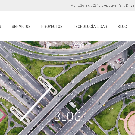
ACI USA Inc.:
2813 Executive Park Drive
S
SERVICIOS
PROYECTOS
TECNOLOGÍA LIDAR
BLOG
BLOG