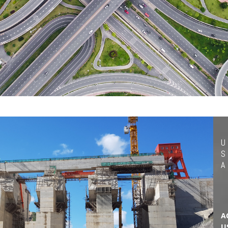
U
S
A
A
U