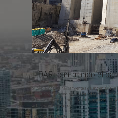
Ingeniería Civil
,
Sistema LiDAR
LiDAR: cambiando el pan
Si hablamos de herramientas de ingeniería, n
revolucionario. Con él, los usuarios pueden ca
antes visto. De hecho, LiDAR incluso “ve” a tra
árboles, rocas y otros.
¿Qué es el LiDAR?