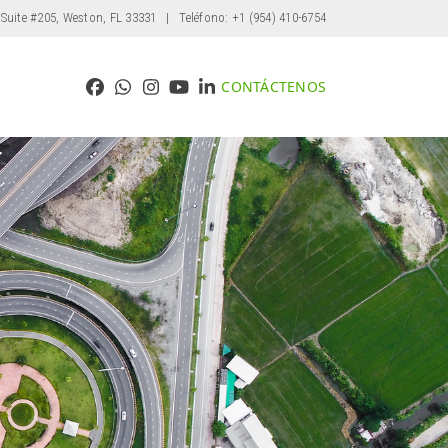
 Suite #205, Weston, FL 33331
| Teléfono: +1 (954) 410-6754
CONTÁCTENOS
Facebook
Whatsapp
Instagram
YouTube
LinkedIn