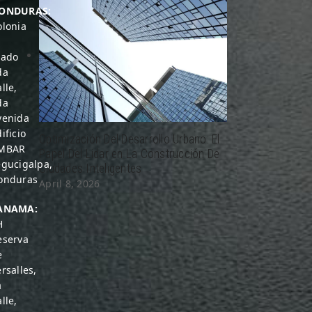
ONDURAS:
olonia
rado
da
lle,
da
venida
ificio
Optimización Del Desarrollo Urbano: El
MBAR
Papel Del Lidar en La Construcción De
egucigalpa,
Ciudades Inteligentes
onduras
April 8, 2026
ANAMA:
H
eserva
e
rsalles,
a
lle,