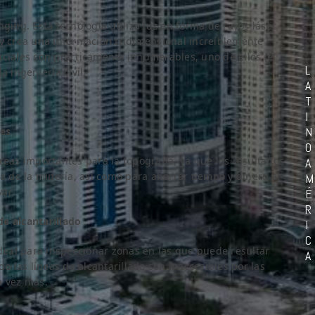
ging. Esta tecnología utiliza luz en forma de rayos láser
 y crea una información tridimensional increíblemente
nciales son prácticamente innumerables, uno de ellos (el
L
a ingeniería civil.
A
T
I
N
les
O
reas importantes para la topografía, ya que los resultados
A
ia de la minería, así como para ahorrar tiempo y dinero al
M
ar.
É
R
e alcantarillado
I
C
ideal para inspeccionar zonas en las que puede resultar
A
 las líneas de alcantarillado son inaccesibles por las
a vez más.