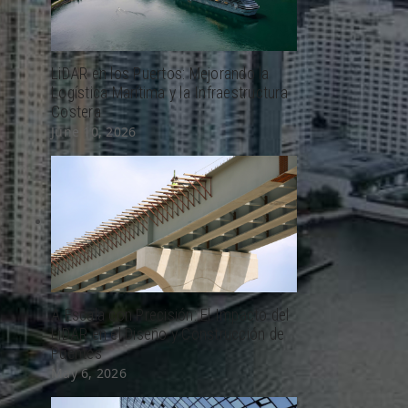
LiDAR en los Puertos: Mejorando la
Logística Marítima y la Infraestructura
Costera
June 10, 2026
A Escala con Precisión: El Impacto del
LiDAR en el Diseño y Construcción de
Puentes
May 6, 2026