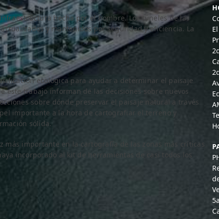
H
infraestructura hecha por el hombre. Los túneles de las
C
r actualizados y mantenidos por seguridad y eficiencia. La
El
P
2
Ca
2
asificación ecológica para ayudar a determinar el paisaje
A
 de este trabajo informan de las decisiones sobre nuevos
Ed
lecciones sobre dónde preservar el paisaje natural a través
A
l importante a la hora de cartografiar el terreno y
T
rmación sólida.
H
más importante en la cartografía de las zonas más críticas
P
aya incorporado al kit de herramientas de casi todos los
P
R
d
Ve
5
Ca