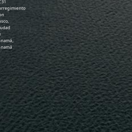
C31
orregimiento
on
osco,
iudad
e
anamá,
anamá