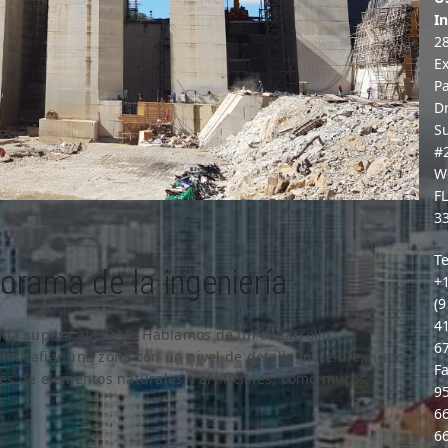
In
2
E
P
D
S
#
W
F
3
Te
orama de la ingeniería
+
(9
4
ada supera al LiDAR. Hablamos de un desarrollo
6
rtografiar una zona con un nivel de detalle increíble, nunca
Fa
vés de elementos naturales y artificiales, como muros,
9
6
6