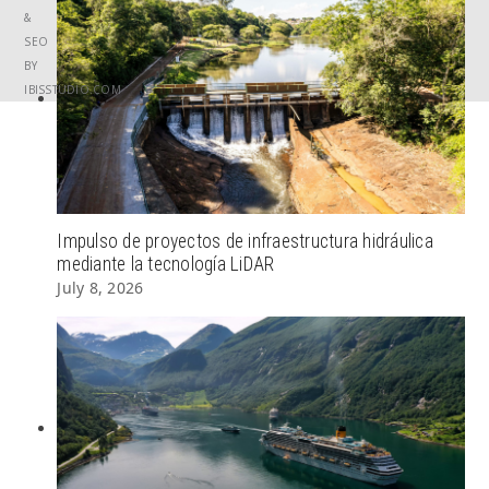
&
SEO
BY
IBISSTUDIO.COM
Impulso de proyectos de infraestructura hidráulica
mediante la tecnología LiDAR
July 8, 2026