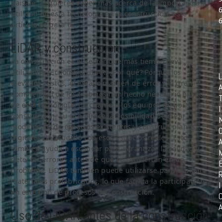
paisaje. Si quieres saber más acerca de la importancia y
utilidad de esta tecnología en la construcción, este
artículo es para ti.
LiDAR y construcción
La construcción es el sector que más tiempo lleva
utilizando tecnología LiDAR. ¿Por qué? Porque los
L
elevados costos, el escaso margen de error y la gran
complejidad de los trabajos han hecho necesario el uso
de esta tecnología. En cuanto a los equipos de post-
I
construcción, su uso ofrece la posibilidad de crear
modelos 3D de espacios existentes y construir planos
digitales de acuerdo con esos espacios reales. Esto
también ayuda a escanear para garantizar la calidad y
detectar errores antes de que se conviertan en un
problema. LiDAR también puede utilizarse para evaluar
materiales prefabricados, lo que facilita la participación
I
en este tipo de procesos de construcción.
Uso de LiDAR antes de la construcción