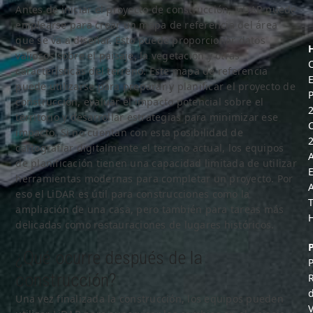
Antes de iniciar el proyecto de construcción, LiDAR puede
emplearse para crear un mapa de referencia del área
que se va a diseñar. Esto puede proporcionar datos
valiosos sobre el paisaje, la vegetación y otras
C
características del terreno. Este mapa de referencia
E
puede utilizarse para preparar y planificar el proyecto de
construcción, evaluar el impacto potencial sobre el
territorio y desarrollar estrategias para minimizar ese
C
impacto. Si no cuentan con esta posibilidad de
cartografiar digitalmente el terreno actual, los equipos
de planificación tienen una capacidad limitada de utilizar
E
herramientas modernas para completar un proyecto. Por
eso el LiDAR es útil para construcciones como la
ampliación de una casa, pero también para tareas más
delicadas como restauraciones de lugares históricos.
¿Qué ocurre después de la
construcción?
Una vez finalizada la construcción, los equipos pueden
V