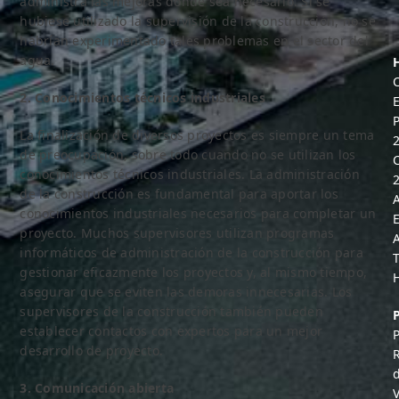
administra las mejoras donde sea necesario. Si se
hubiese utilizado la supervisión de la construcción, no se
habrían experimentado tales problemas en el sector del
agua.
C
2. Conocimientos técnicos industriales
E
La finalización de diversos proyectos es siempre un tema
de preocupación, sobre todo cuando no se utilizan los
C
conocimientos técnicos industriales. La administración
de la construcción es fundamental para aportar los
conocimientos industriales necesarios para completar un
E
proyecto. Muchos supervisores utilizan programas
informáticos de administración de la construcción para
gestionar eficazmente los proyectos y, al mismo tiempo,
asegurar que se eviten las demoras innecesarias. Los
supervisores de la construcción también pueden
establecer contactos con expertos para un mejor
desarrollo de proyecto.
3. Comunicación abierta
V