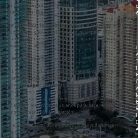
han visto perjudicados por el desperdicio y la baja
calidad del trabajo.
Por esta razón, la administración de la construcción se ha
puesto en juego. En este artículo, se expone el papel de
la administración de la construcción en los servicios de
ingeniería civil.
L
1. Mejoras de infraestructura
I
Estimaciones actuales muestran que la Agencia de
Protección Ambiental de los Estados Unidos (EPA) ha
permanecido de brazos cruzados mientras las
instalaciones de agua potable se han ido deteriorando.
Se estima que hay que invertir 334.800 millones de
dólares en los próximos 20 años para hacer frente a este
empeoramiento de la situación.
I
La administración de la construcción ayuda con la
supervisión diaria de varios proyectos mientras