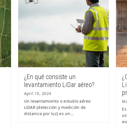
¿En qué consiste un
¿
l
levantamiento LiDar aéreo?
L
pr
April 10, 2024
Un levantamiento o estudio aéreo
Ma
LiDAR (detección y medición de
a
Es
distancia por luz) es un…
us
au