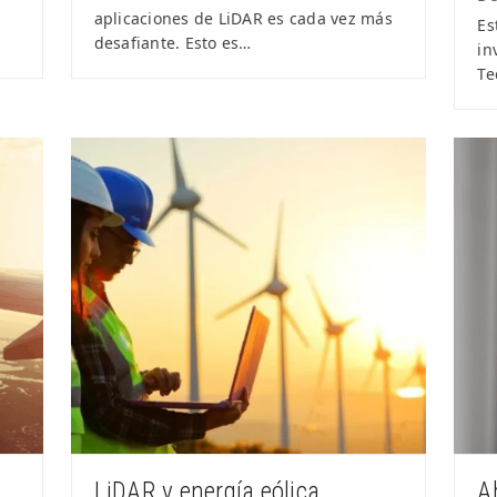
aplicaciones de LiDAR es cada vez más
Es
desafiante. Esto es…
in
Te
LiDAR y energía eólica
A