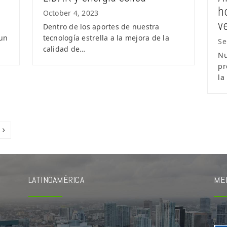
h
October 4, 2023
v
Dentro de los aportes de nuestra
 un
tecnología estrella a la mejora de la
Se
calidad de…
Nu
pr
la
Next
LATINOAMÉRICA
ME