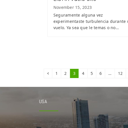
November 15, 2023
Seguramente alguna vez
experimentaste turbulencia durante
vuelo. Ya sea que le temas o no…
Previous
Page
Page
Page
Page
Page
Page
Page
1
2
3
4
5
6
…
12
USA