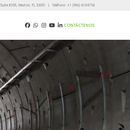
 Suite #205, Weston, FL 33331
| Teléfono: +1 (954) 410-6754
CONTÁCTENOS
Facebook
Whatsapp
Instagram
YouTube
LinkedIn