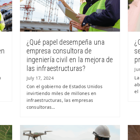
¿Qué papel desempeña una
¿
en
empresa consultora de
s
?
ingeniería civil en la mejora de
p
las infraestructuras?
Ju
n
La
July 17, 2024
ab
Con el gobierno de Estados Unidos
el
invirtiendo miles de millones en
infraestructuras, las empresas
consultoras…