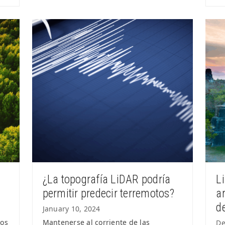
¿La topografía LiDAR podría
L
permitir predecir terremotos?
a
d
January 10, 2024
sos
Mantenerse al corriente de las
De