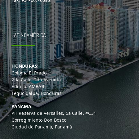
Fax: 954-667-6690
LATINOAMÉRICA
HONDURAS:
Colonia El Prado
2da Calle, 2da Avenida
Edificio AMBAR
Tegucigalpa, Honduras
PANAMA:
PH Reserva de Versalles, 5a Calle, #C31
Corregimiento Don Bosco,
Ciudad de Panamá, Panamá