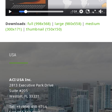
Downloads
:
full (998x568)
|
large (980x558)
|
medium
(300x171)
|
thumbnail (150x150)
USA
ACI USA Inc.
2813 Executive Park Drive
Suite #205
Weston, FL 33331
Tel: +1 (954) 410-6754