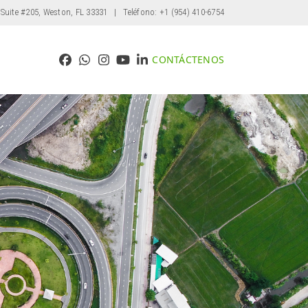
 Suite #205, Weston, FL 33331
| Teléfono: +1 (954) 410-6754
CONTÁCTENOS
Facebook
Whatsapp
Instagram
YouTube
LinkedIn