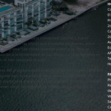
H
aeroespaciales. Jasmine Leflore, cofundadora y directora
C
están creando las próximas líderes tecnológicas
El
ara las niñas de comunidades no explotadas.
P
2
Ca
2
pping Operations Data Unmanned Solutions, fue el
A
ith, una de las chicas que piloteaba los drones, actuó
Ed
 programa “Las chicas levantan vuelo” y ya tiene su
A
asistir a la Universidad de San Diego o a la de Berkeley en
T
s le han cambiado la vida.
H
tores del programa querían hacer una restauración completa
P
lógicos bajo la vegetación de la zona de San Diego. Las
P
n ayuda para exponerlas a carreras que antes no conocían,
R
den elegir ser ingenieras, científicas y pilotos con la
d
Ve
5
Ca