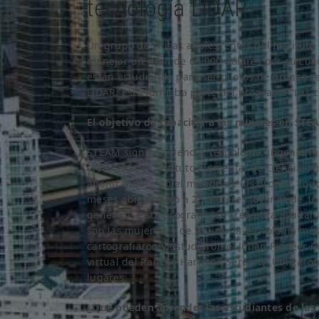
tecnología LiDAR
Un grupo de chicas adolescentes del Instituto
manejar un dron de 60.000 dólares por su cuen
están estudiando para ser pilotos de drones ce
LiDAR. Esto formaba parte del programa “Las ch
El objetivo de capacitar a las mujeres en ST
STEAM significa ciencia, tecnología, ingeniería
ejecutivo del Instituto Elemental de Ciencias,
adentrándose en el mundo de los drones. Tod
meses abierto sólo a 25 mujeres jóvenes de 1
genético”. Este programa se creó para ayudar
son las mujeres, y de utilizar la tecnología m
cartografiaron y estudiaron el Julian Pionee
virtual del Rancho Harrison Serenity. Utilizar
lugares.
¿Qué pueden aprender las estudiantes de las 