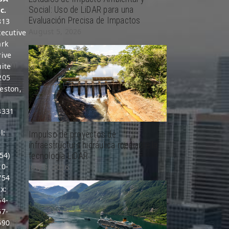
Social: Uso de LiDAR para una
c.
Evaluación Precisa de Impactos
813
August 5, 2026
xecutive
ark
rive
uite
205
eston,
L
3331
l:
Impulso de proyectos de
1
infraestructura hidráulica mediante la
54)
tecnología LiDAR
10-
July 8, 2026
754
x:
54-
67-
690