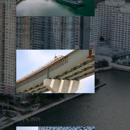
LiDAR en los Puertos: Mejorando la
Logística Marítima y la Infraestructura
Costera
June 10, 2026
A Escala con Precisión: El Impacto del
LiDAR en el Diseño y Construcción de
Puentes
May 6, 2026