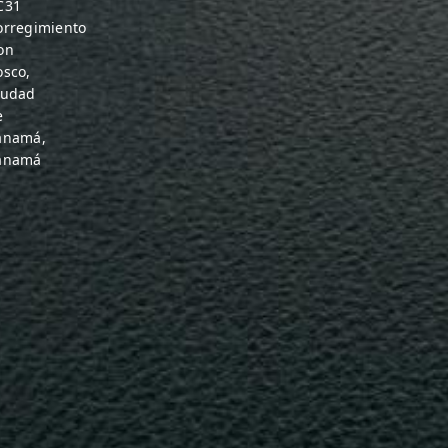
C31
orregimiento
on
osco,
iudad
e
anamá,
anamá