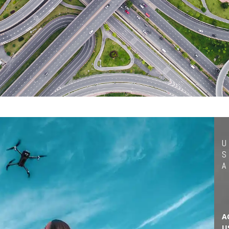
U
S
A
A
U