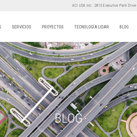
ACI USA Inc.:
2813 Executive Park Drive
S
SERVICIOS
PROYECTOS
TECNOLOGÍA LIDAR
BLOG
BLOG