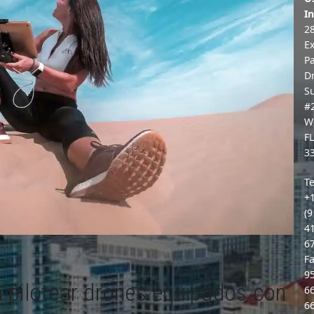
In
2
E
P
D
S
#
W
F
3
Te
+
(9
4
6
Fa
9
 pilotear drones equipados con
6
6