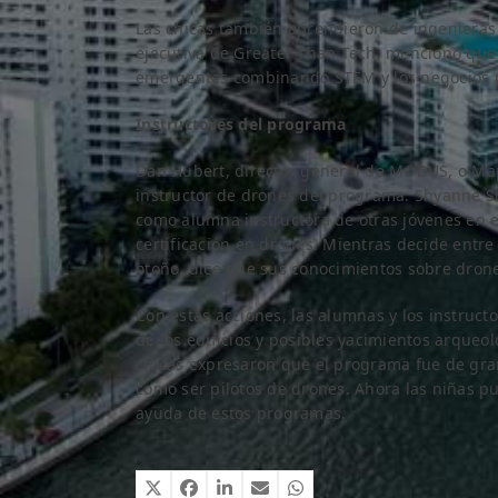
Las chicas también aprendieron de ingenieras 
ejecutiva de Greater Than Tech, mencionó que 
emergentes combinando STEM y los negocios p
Instructores del programa
Dan Hubert, director general de MODUS, o Ma
instructor de drones del programa. Shyanne Sm
como alumna instructora de otras jóvenes en el
certificación en drones. Mientras decide entre 
otoño, dice que sus conocimientos sobre drone
Con estas acciones, las alumnas y los instruc
de los edificios y posibles yacimientos arqueo
chicas expresaron que el programa fue de gra
como ser pilotos de drones. Ahora las niñas pue
ayuda de estos programas.