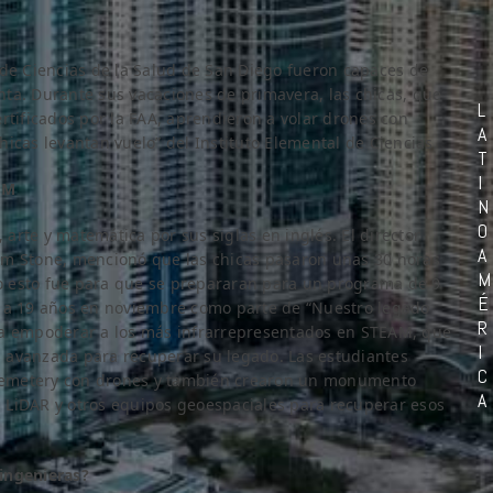
 de Ciencias de la Salud de San Diego fueron capaces de
ta. Durante sus vacaciones de primavera, las chicas, que
L
rtificados por la FAA, aprendieron a volar drones con
A
icas levantan vuelo” del Instituto Elemental de Ciencias.
T
I
EAM
N
O
, arte y matemática por sus siglas en inglés. El director
A
 Jim Stone, mencionó que las chicas pasaron unas 30 horas
M
o esto fue para que se prepararan para un programa de 9
É
6 a 19 años en noviembre como parte de “Nuestro legado
R
 a empoderar a los más infrarrepresentados en STEAM, que
I
ás avanzada para recuperar su legado. Las estudiantes
C
r Cemetery con drones y también crearon un monumento
A
on LiDAR y otros equipos geoespaciales para recuperar esos
ingenieras?