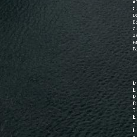
#
C
D
B
C
d
P
P
M
E
M
B
R
E
S
I
A