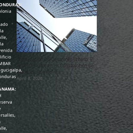
ONDURAS:
olonia
rado
da
lle,
da
venida
ificio
Optimización Del Desarrollo Urbano: El
MBAR
Papel Del Lidar en La Construcción De
egucigalpa,
Ciudades Inteligentes
onduras
April 8, 2026
ANAMA:
H
eserva
e
rsalles,
a
lle,