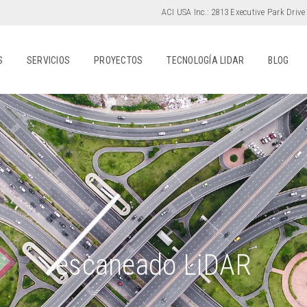
ACI USA Inc.:
2813 Executive Park Drive
S
SERVICIOS
PROYECTOS
TECNOLOGÍA LIDAR
BLOG
escaneado LiDAR