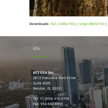
Downloads
:
full (1000x750)
|
large (980x735)
USA
ACI USA Inc.
2813 Executive Park Drive
Suite #205
Weston, FL 33331
Tel: +1 (954) 410-6754
Fax: 954-667-6690