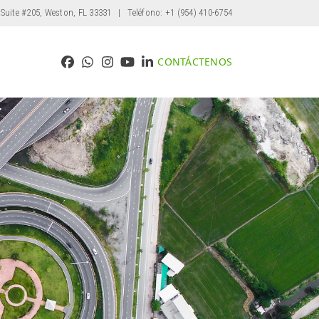
 Suite #205, Weston, FL 33331
| Teléfono: +1 (954) 410-6754
CONTÁCTENOS
Facebook
Whatsapp
Instagram
YouTube
LinkedIn