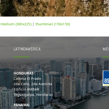
|
medium (300x225)
|
thumbnail (150x150)
LATINOAMÉRICA
ME
HONDURAS:
Colonia El Prado
2da Calle, 2da Avenida
Edificio AMBAR
Tegucigalpa, Honduras
PANAMA: