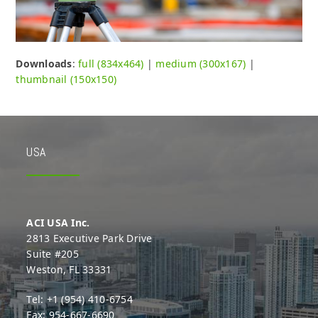
Downloads
:
full (834x464)
|
medium (300x167)
|
thumbnail (150x150)
USA
ACI USA Inc.
2813 Executive Park Drive
Suite #205
Weston, FL 33331
Tel: +1 (954) 410-6754
Fax: 954-667-6690