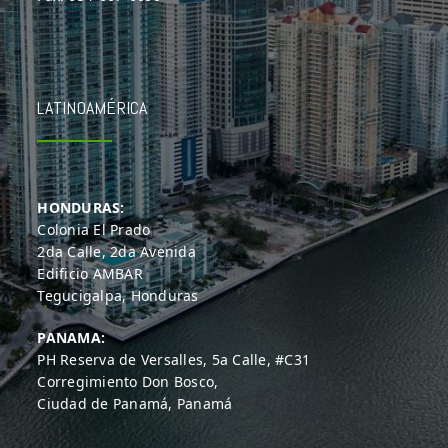
LATINOAMÉRICA
HONDURAS:
Colonia El Prado
2da Calle, 2da Avenida
Edificio AMBAR
Tegucigalpa, Honduras
PANAMA:
PH Reserva de Versalles, 5a Calle, #C31
Corregimiento Don Bosco,
Ciudad de Panamá, Panamá